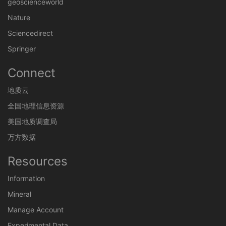
geoscienceworld
Nature
Sciencedirect
Springer
Connect
地质云
全国地理信息资源
美国地质调查局
万方数据
Resources
Information
Mineral
Manage Account
Experimental Data