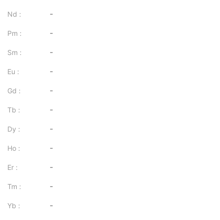
-
Nd :
-
Pm :
-
Sm :
-
Eu :
-
Gd :
-
Tb :
-
Dy :
-
Ho :
-
Er :
-
Tm :
-
Yb :