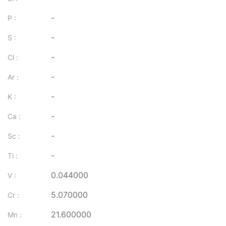
-
P :
-
S :
-
Cl :
-
Ar :
-
K :
-
Ca :
-
Sc :
-
Ti :
0.044000
V :
5.070000
Cr :
21.600000
Mn :