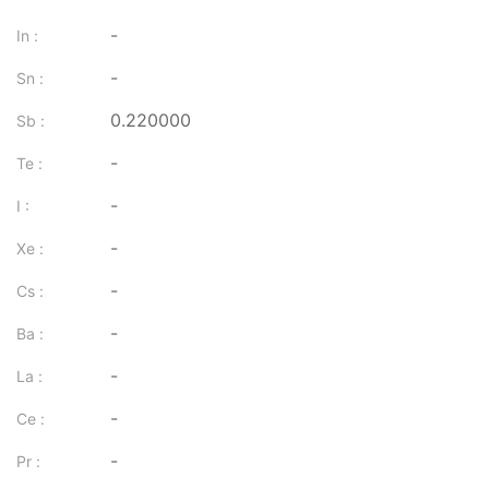
-
In :
-
Sn :
0.220000
Sb :
-
Te :
-
I :
-
Xe :
-
Cs :
-
Ba :
-
La :
-
Ce :
-
Pr :