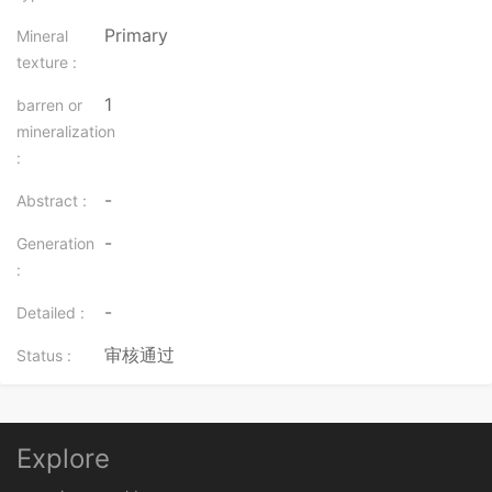
Primary
Mineral
texture :
1
barren or
mineralization
:
-
Abstract :
-
Generation
:
-
Detailed :
审核通过
Status :
Explore