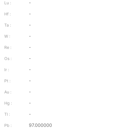
-
Lu :
-
Hf :
-
Ta :
-
W :
-
Re :
-
Os :
-
Ir :
-
Pt :
-
Au :
-
Hg :
-
Tl :
97.000000
Pb :