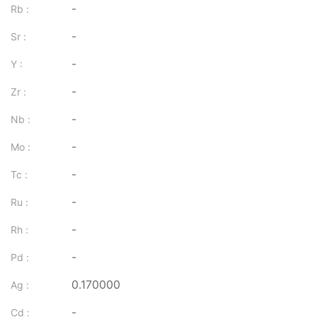
-
Rb :
-
Sr :
-
Y :
-
Zr :
-
Nb :
-
Mo :
-
Tc :
-
Ru :
-
Rh :
-
Pd :
0.170000
Ag :
-
Cd :