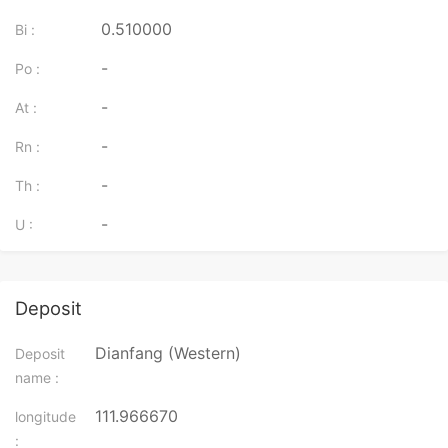
0.510000
Bi :
-
Po :
-
At :
-
Rn :
-
Th :
-
U :
Deposit
Dianfang (Western)
Deposit
name :
111.966670
longitude
: