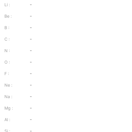
-
Li :
-
Be :
-
B :
-
C :
-
N :
-
O :
-
F :
-
Ne :
-
Na :
-
Mg :
-
Al :
-
Si :