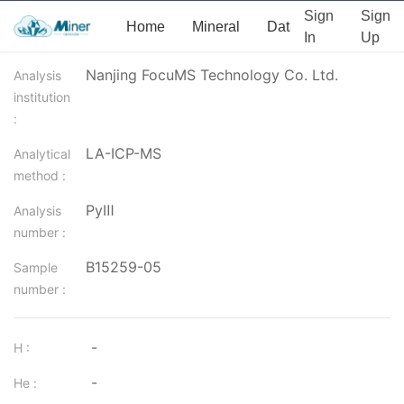
Sign
Sign
Home
Mineral
Data
News
Ab
In
Up
Nanjing FocuMS Technology Co. Ltd.
Analysis
institution
:
LA-ICP-MS
Analytical
method :
PyⅢ
Analysis
number :
B15259-05
Sample
number :
-
H :
-
He :